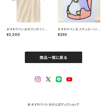
おすわりペン太のワンポイントT
おすわりペン太 ステッカー（ソフ
シャツ ライトベージュ
ァ）
¥2,500
¥250
商品一覧に戻る
© おすわりペン太の公式グッズショップ