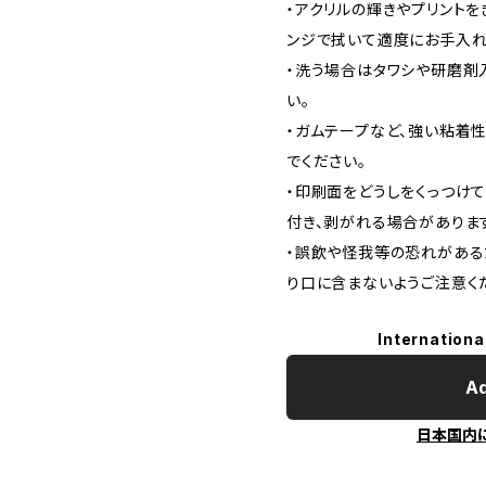
・アクリルの輝きやプリント
ンジで拭いて適度にお手入れ
・洗う場合はタワシや研磨剤
い。
・ガムテープなど、強い粘着
でください。
・印刷面をどうしをくっつけ
付き、剥がれる場合がありま
・誤飲や怪我等の恐れがある
り口に含まないようご注意く
Internationa
Ad
日本国内