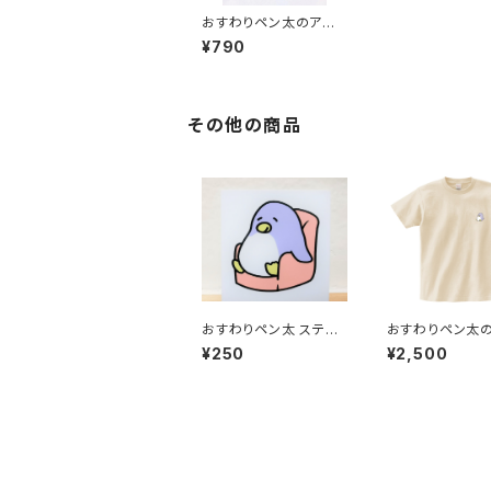
おすわりペン太のアク
リルキーホルダー
¥790
その他の商品
おすわりペン太 ステッ
おすわりペン太
カー（ソファ）
ポイントTシャツ 
¥250
¥2,500
ベージュ