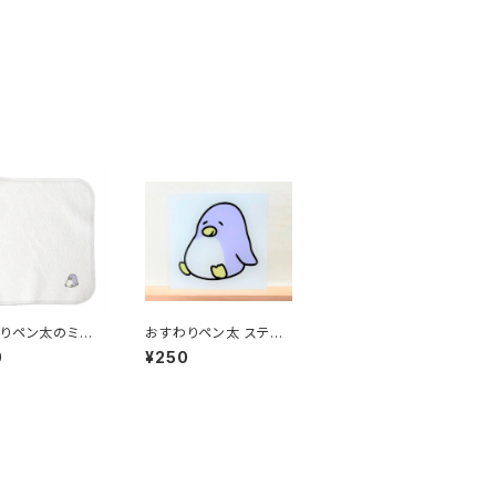
りペン太のミニタ
おすわりペン太 ステッ
カー
0
¥250