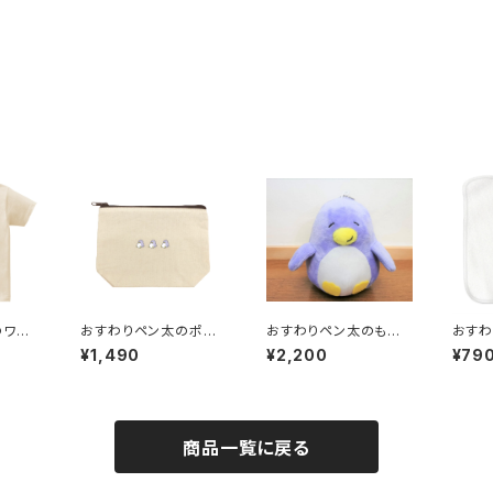
のワン
おすわりペン太のポー
おすわりペン太のもち
おすわ
ライト
チ よこならび
もちぬいぐるみ
オル
¥1,490
¥2,200
¥79
商品一覧に戻る