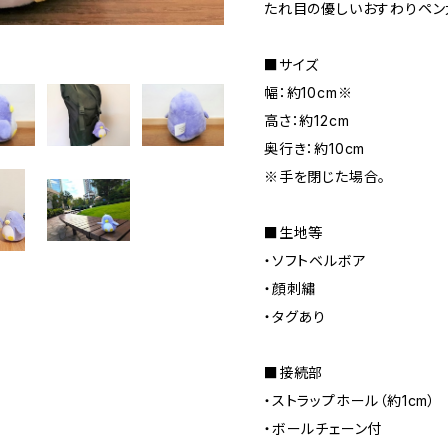
たれ目の優しいおすわりペン
■サイズ
幅：約10cm※
高さ：約12cm
奥行き：約10cm
※手を閉じた場合。
■生地等
・ソフトベルボア
・顔刺繡
・タグあり
■接続部
・ストラップホール（約1cm）
・ボールチェーン付