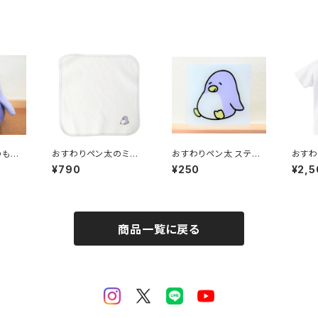
のもち
おすわりペン太のミニタ
おすわりペン太 ステッ
おすわ
オル
カー
ポイン
¥790
¥250
¥2,5
ト
商品一覧に戻る