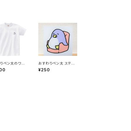
りペン太のワン
おすわりペン太 ステッ
トTシャツ ホワイ
カー（ソファ）
00
¥250